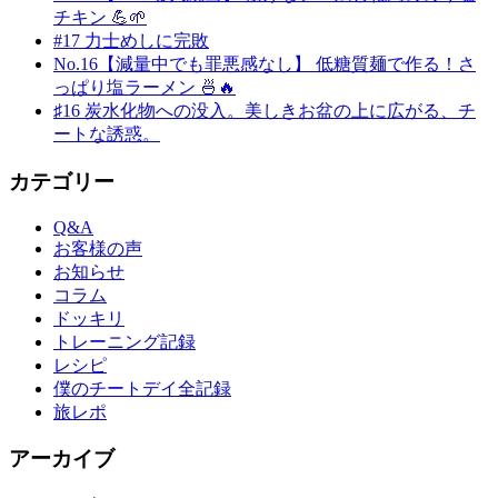
チキン 💪🌱
#17 力士めしに完敗
No.16【減量中でも罪悪感なし】 低糖質麺で作る！さ
っぱり塩ラーメン 🍜🔥
♯16 炭水化物への没入。美しきお盆の上に広がる、チ
ートな誘惑。
カテゴリー
Q&A
お客様の声
お知らせ
コラム
ドッキリ
トレーニング記録
レシピ
僕のチートデイ全記録
旅レポ
アーカイブ