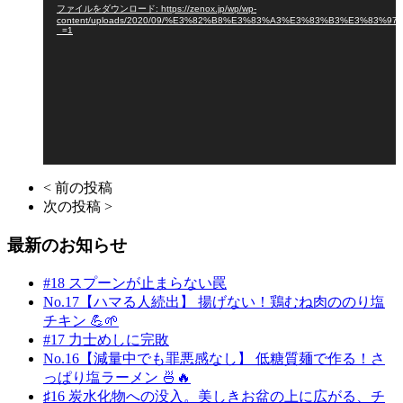
ファイルをダウンロード: https://zenox.jp/wp/wp-
プ
content/uploads/2020/09/%E3%82%B8%E3%83%A3%E3%83%B3%E3%83
レ
_=1
ー
ヤ
ー
< 前の投稿
次の投稿 >
最新のお知らせ
#18 スプーンが止まらない罠
No.17【ハマる人続出】 揚げない！鶏むね肉ののり塩
チキン 💪🌱
#17 力士めしに完敗
No.16【減量中でも罪悪感なし】 低糖質麺で作る！さ
っぱり塩ラーメン 🍜🔥
♯16 炭水化物への没入。美しきお盆の上に広がる、チ