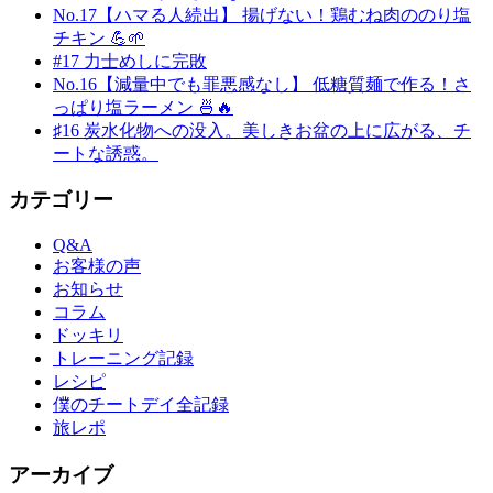
No.17【ハマる人続出】 揚げない！鶏むね肉ののり塩
チキン 💪🌱
#17 力士めしに完敗
No.16【減量中でも罪悪感なし】 低糖質麺で作る！さ
っぱり塩ラーメン 🍜🔥
♯16 炭水化物への没入。美しきお盆の上に広がる、チ
ートな誘惑。
カテゴリー
Q&A
お客様の声
お知らせ
コラム
ドッキリ
トレーニング記録
レシピ
僕のチートデイ全記録
旅レポ
アーカイブ