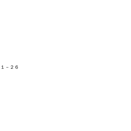
１１－２６