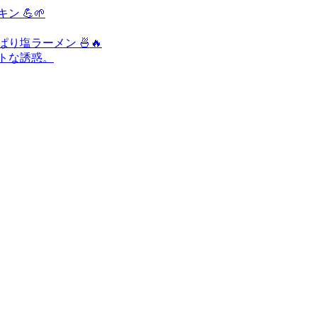
 💪🌱
り塩ラーメン 🍜🔥
ートな誘惑。