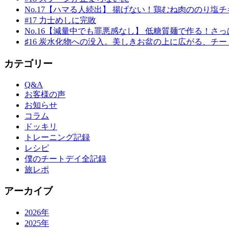
No.17【ハマる人続出】 揚げない！鶏むね肉ののり塩チキン
#17 力士めしに完敗
No.16【減量中でも罪悪感なし】 低糖質麺で作る！さっぱ
♯16 炭水化物への没入。美しきお盆の上に広がる、チ
カテゴリー
Q&A
お客様の声
お知らせ
コラム
ドッキリ
トレーニング記録
レシピ
僕のチートデイ全記録
旅レポ
アーカイブ
2026年
2025年