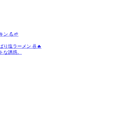
 💪🌱
り塩ラーメン 🍜🔥
ートな誘惑。