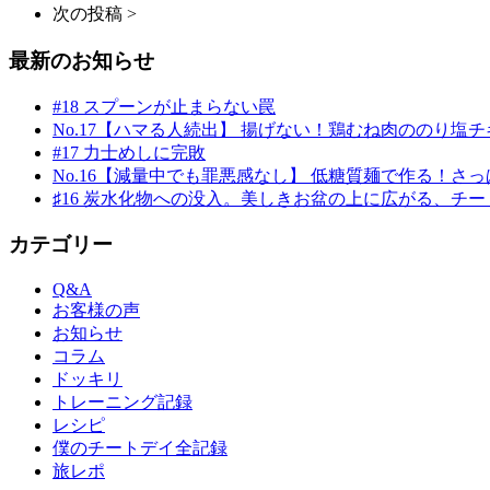
次の投稿 >
最新のお知らせ
#18 スプーンが止まらない罠
No.17【ハマる人続出】 揚げない！鶏むね肉ののり塩チキン
#17 力士めしに完敗
No.16【減量中でも罪悪感なし】 低糖質麺で作る！さっぱ
♯16 炭水化物への没入。美しきお盆の上に広がる、チ
カテゴリー
Q&A
お客様の声
お知らせ
コラム
ドッキリ
トレーニング記録
レシピ
僕のチートデイ全記録
旅レポ