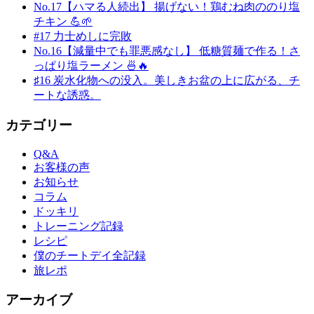
No.17【ハマる人続出】 揚げない！鶏むね肉ののり塩
チキン 💪🌱
#17 力士めしに完敗
No.16【減量中でも罪悪感なし】 低糖質麺で作る！さ
っぱり塩ラーメン 🍜🔥
♯16 炭水化物への没入。美しきお盆の上に広がる、チ
ートな誘惑。
カテゴリー
Q&A
お客様の声
お知らせ
コラム
ドッキリ
トレーニング記録
レシピ
僕のチートデイ全記録
旅レポ
アーカイブ