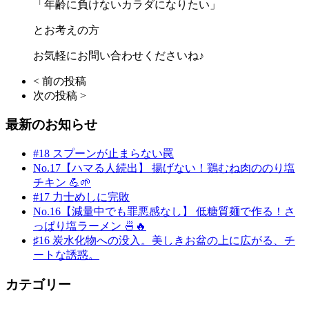
「年齢に負けないカラダになりたい」
とお考えの方
お気軽にお問い合わせくださいね♪
< 前の投稿
次の投稿 >
最新のお知らせ
#18 スプーンが止まらない罠
No.17【ハマる人続出】 揚げない！鶏むね肉ののり塩
チキン 💪🌱
#17 力士めしに完敗
No.16【減量中でも罪悪感なし】 低糖質麺で作る！さ
っぱり塩ラーメン 🍜🔥
♯16 炭水化物への没入。美しきお盆の上に広がる、チ
ートな誘惑。
カテゴリー