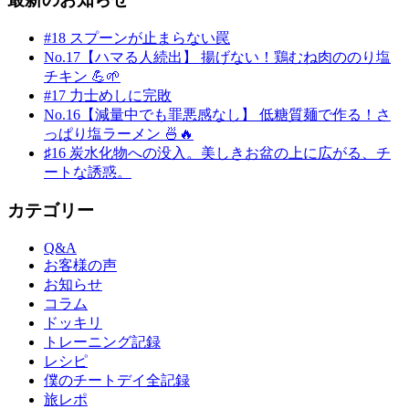
#18 スプーンが止まらない罠
No.17【ハマる人続出】 揚げない！鶏むね肉ののり塩
チキン 💪🌱
#17 力士めしに完敗
No.16【減量中でも罪悪感なし】 低糖質麺で作る！さ
っぱり塩ラーメン 🍜🔥
♯16 炭水化物への没入。美しきお盆の上に広がる、チ
ートな誘惑。
カテゴリー
Q&A
お客様の声
お知らせ
コラム
ドッキリ
トレーニング記録
レシピ
僕のチートデイ全記録
旅レポ