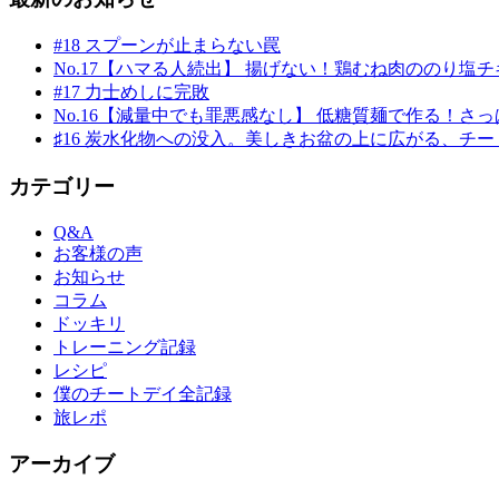
#18 スプーンが止まらない罠
No.17【ハマる人続出】 揚げない！鶏むね肉ののり塩チキン
#17 力士めしに完敗
No.16【減量中でも罪悪感なし】 低糖質麺で作る！さっぱ
♯16 炭水化物への没入。美しきお盆の上に広がる、チ
カテゴリー
Q&A
お客様の声
お知らせ
コラム
ドッキリ
トレーニング記録
レシピ
僕のチートデイ全記録
旅レポ
アーカイブ