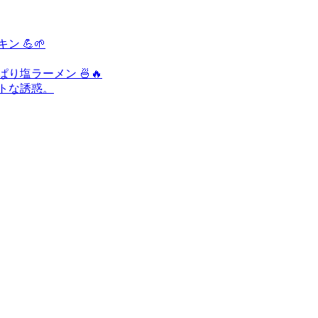
 💪🌱
り塩ラーメン 🍜🔥
ートな誘惑。