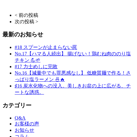
< 前の投稿
次の投稿 >
最新のお知らせ
#18 スプーンが止まらない罠
No.17【ハマる人続出】 揚げない！鶏むね肉ののり塩
チキン 💪🌱
#17 力士めしに完敗
No.16【減量中でも罪悪感なし】 低糖質麺で作る！さ
っぱり塩ラーメン 🍜🔥
♯16 炭水化物への没入。美しきお盆の上に広がる、チ
ートな誘惑。
カテゴリー
Q&A
お客様の声
お知らせ
コラム