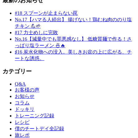
最新のお知らせ
#18 スプーンが止まらない罠
No.17【ハマる人続出】 揚げない！鶏むね肉ののり塩
チキン 💪🌱
#17 力士めしに完敗
No.16【減量中でも罪悪感なし】 低糖質麺で作る！さ
っぱり塩ラーメン 🍜🔥
♯16 炭水化物への没入。美しきお盆の上に広がる、チ
ートな誘惑。
カテゴリー
Q&A
お客様の声
お知らせ
コラム
ドッキリ
トレーニング記録
レシピ
僕のチートデイ全記録
旅レポ