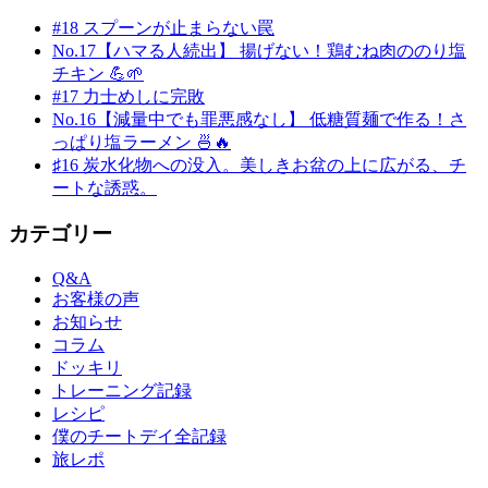
#18 スプーンが止まらない罠
No.17【ハマる人続出】 揚げない！鶏むね肉ののり塩
チキン 💪🌱
#17 力士めしに完敗
No.16【減量中でも罪悪感なし】 低糖質麺で作る！さ
っぱり塩ラーメン 🍜🔥
♯16 炭水化物への没入。美しきお盆の上に広がる、チ
ートな誘惑。
カテゴリー
Q&A
お客様の声
お知らせ
コラム
ドッキリ
トレーニング記録
レシピ
僕のチートデイ全記録
旅レポ