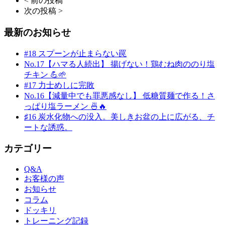
< 前の投稿
次の投稿 >
最新のお知らせ
#18 スプーンが止まらない罠
No.17【ハマる人続出】 揚げない！鶏むね肉ののり塩
チキン 💪🌱
#17 力士めしに完敗
No.16【減量中でも罪悪感なし】 低糖質麺で作る！さ
っぱり塩ラーメン 🍜🔥
♯16 炭水化物への没入。美しきお盆の上に広がる、チ
ートな誘惑。
カテゴリー
Q&A
お客様の声
お知らせ
コラム
ドッキリ
トレーニング記録